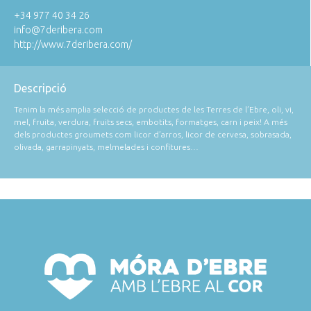
+34 977 40 34 26
info@7deribera.com
http://www.7deribera.com/
Descripció
Tenim la més amplia selecció de productes de les Terres de l’Ebre, oli, vi,
mel, fruita, verdura, fruits secs, embotits, formatges, carn i peix! A més
dels productes groumets com licor d’arros, licor de cervesa, sobrasada,
olivada, garrapinyats, melmelades i confitures…