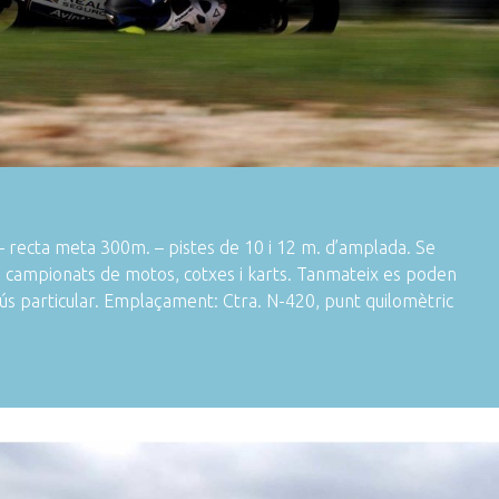
– recta meta 300m. – pistes de 10 i 12 m. d’amplada. Se
s campionats de motos, cotxes i karts. Tanmateix es poden
 a ús particular. Emplaçament: Ctra. N-420, punt quilomètric