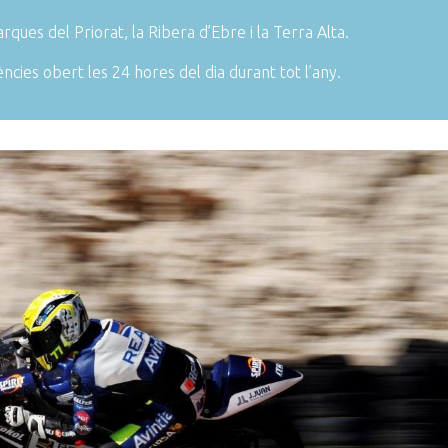
ques del Priorat, la Ribera d’Ebre i la Terra Alta.
ències obert les 24 hores del dia durant tot l’any.