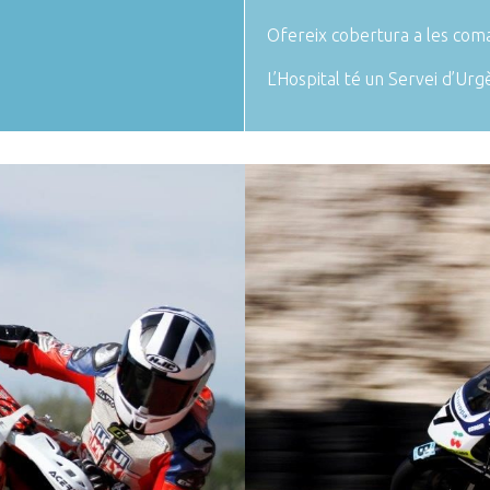
Ofereix cobertura a les comar
L’Hospital té un Servei d’Urg