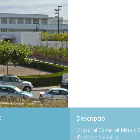
E
Descripció
L’Hospital Comarcal Móra d’Eb
d’Utilització Pública.