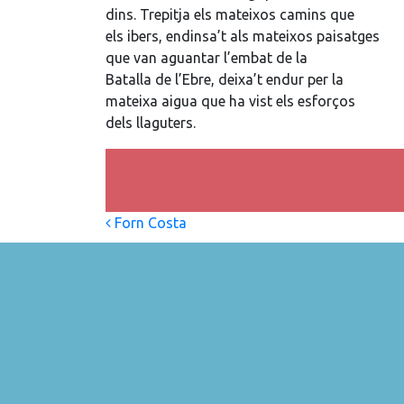
dins. Trepitja els mateixos camins que
els ibers, endinsa’t als mateixos paisatges
que van aguantar l’embat de la
Batalla de l’Ebre, deixa’t endur per la
mateixa aigua que ha vist els esforços
dels llaguters.
Post navigation
Forn Costa