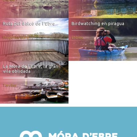
Ruta pel Balcó de l'Ebre
Birdwatching en piragua
Proposta lliure
Enblau
La Móra de l'Ebre, la gran
vila oblidada
Tarvitur