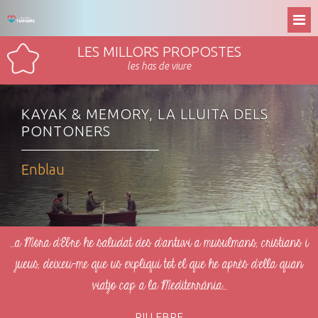
LES MILLORS PROPOSTES
les has de viure
KAYAK & MEMORY, LA LLUITA DELS
PONTONERS
Enblau
...a Móra d’Ebre he saludat des d’antuvi a musulmans, cristians i
jueus, deixeu-me que us expliqui tot el que he après d’ella quan
viatjo cap a la Mediterrània...
RIU EBRE