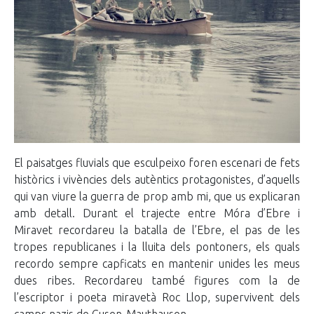
El paisatges fluvials que esculpeixo foren escenari de fets
històrics i vivències dels autèntics protagonistes, d’aquells
qui van viure la guerra de prop amb mi, que us explicaran
amb detall. Durant el trajecte entre Móra d’Ebre i
Miravet recordareu la batalla de l’Ebre, el pas de les
tropes republicanes i la lluita dels pontoners, els quals
recordo sempre capficats en mantenir unides les meus
dues ribes. Recordareu també figures com la de
l’escriptor i poeta miravetà Roc Llop, supervivent dels
camps nazis de Gusen-Mauthausen.