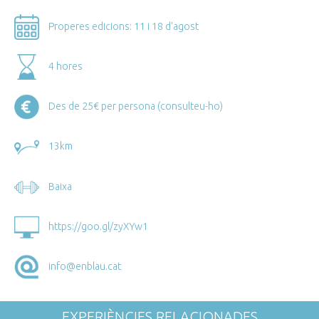
Properes edicions: 11 i 18 d'agost
4 hores
Des de 25€ per persona (consulteu-ho)
13km
Baixa
https://goo.gl/zyXYw1
info@enblau.cat
EXPERIÈNCIES RELACIONADES