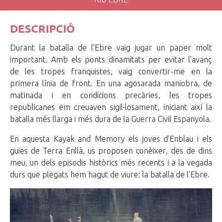
DESCRIPCIÓ
Durant la batalla de l’Ebre vaig jugar un paper molt
important. Amb els ponts dinamitats per evitar l’avanç
de les tropes franquistes, vaig convertir-me en la
primera línia de front. En una agosarada maniobra, de
matinada i en condicions precàries, les tropes
republicanes em creuaven sigil·losament, iniciant així la
batalla més llarga i més dura de la Guerra Civil Espanyola.
En aquesta Kayak and Memory els joves d’Enblau i els
guies de Terra Enllà, us proposen conèixer, des de dins
meu, un dels episodis històrics més recents i a la vegada
durs que plegats hem hagut de viure: la batalla de l’Ebre.