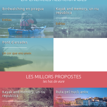
Birdwatching en piragua
Kayak and memory, un riu
republicà
Enblau
Enblau
Pont d'arcades
Un cor que ens uneix
LES MILLORS PROPOSTES
les has de viure
Kayak and memory, un riu
Ruta pel nucli antic
republicà
Proposta lliure
Enblau