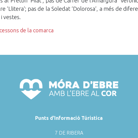
s al Pretori ‘Pilat’; pas de Carrer de l’Amargura ‘Verònica’
re ‘Llitera’; pas de la Soledat ‘Dolorosa’, a més de difer
i vestes.
ocessons de la comarca
Punts d'Informació Túristica
7 DE RIBERA