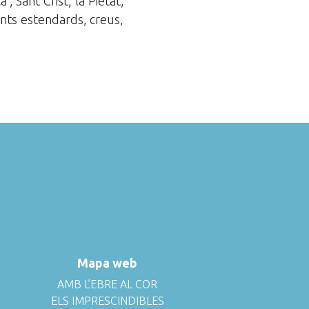
; Sant Crist; la Pietat;
ents estendards, creus,
Mapa web
AMB L’EBRE AL COR
ELS IMPRESCINDIBLES