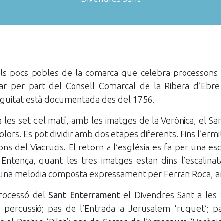
ls pocs pobles de la comarca que celebra processons 
arar per part del Consell Comarcal de la Ribera d’Eb
tiguitat està documentada des del 1756.
a les set del matí, amb les imatges de la Verònica, el Sant
ors. Es pot dividir amb dos etapes diferents. Fins l’ermit
ions del Viacrucis. El retorn a l’església es fa per una e
s Entença, quant les tres imatges estan dins l’escalinat
oca una melodia composta expressament per Ferran Roca,
rocessó del
Sant Enterrament
el Divendres Sant a les
percussió; pas de l’Entrada a Jerusalem ‘ruquet’; pa