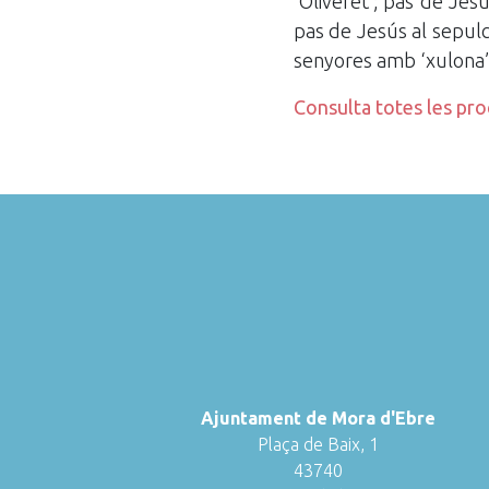
‘Oliveret’; pas de Jesú
pas de Jesús al sepulc
senyores amb ‘xulona’ 
Consulta totes les pr
Ajuntament de Mora d'Ebre
Plaça de Baix, 1
43740