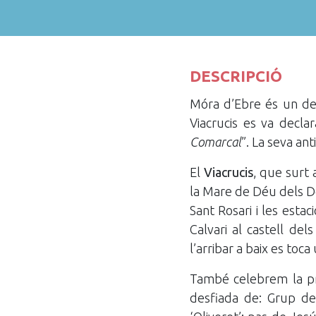
DESCRIPCIÓ
Móra d’Ebre és un de
Viacrucis es va decl
Comarcal
”. La seva an
El
Viacrucis
, que surt 
la Mare de Déu dels Dol
Sant Rosari i les estac
Calvari al castell del
l’arribar a baix es t
També celebrem la p
desfiada de: Grup de 